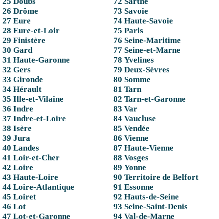
25 Doubs
72 Sarthe
26 Drôme
73 Savoie
27 Eure
74 Haute-Savoie
28 Eure-et-Loir
75 Paris
29 Finistère
76 Seine-Maritime
30 Gard
77 Seine-et-Marne
31 Haute-Garonne
78 Yvelines
32 Gers
79 Deux-Sèvres
33 Gironde
80 Somme
34 Hérault
81 Tarn
35 Ille-et-Vilaine
82 Tarn-et-Garonne
36 Indre
83 Var
37 Indre-et-Loire
84 Vaucluse
38 Isère
85 Vendée
39 Jura
86 Vienne
40 Landes
87 Haute-Vienne
41 Loir-et-Cher
88 Vosges
42 Loire
89 Yonne
43 Haute-Loire
90 Territoire de Belfort
44 Loire-Atlantique
91 Essonne
45 Loiret
92 Hauts-de-Seine
46 Lot
93 Seine-Saint-Denis
47 Lot-et-Garonne
94 Val-de-Marne